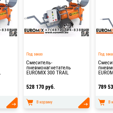
Под заказ
Под зака
Смеситель-
Смеси
пневмонагнетатель
пневм
L
EUROMIX 300 TRAIL
EUROMI
528 170 руб.
789 53
В корзину
В 