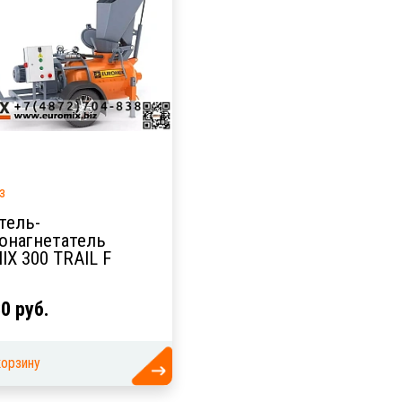
з
тель-
онагнетатель
X 300 TRAIL F
0 руб.
корзину