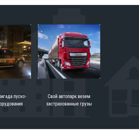
игада пуско-
Свой автопарк везем
орудования
застрахованные грузы