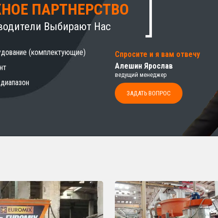
НОЕ ПАРТНЕРСТВО
водители Выбирают Нас
удование (комплектующие)
Спросите и я вам отвечу
Алешин Ярослав
нт
ведущий менеджер
 диапазон
ЗАДАТЬ ВОПРОС
Ы