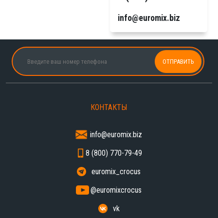
info@euromix.biz
КОНТАКТЫ
info@euromix.biz
8 (800) 770-79-49
euromix_crocus
@euromixcrocus
vk